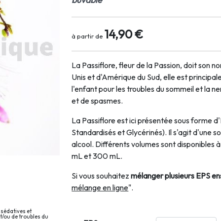
14,90 €
à partir de
La Passiflore, fleur de la Passion, doit son n
Unis et d'Amérique du Sud, elle est principa
l'enfant pour les troubles du sommeil et la 
et de spasmes.
La Passiflore est ici présentée sous forme d'
Standardisés et Glycérinés). Il s'agit d'une s
alcool. Différents volumes sont disponibles
mL et 300 mL.
Si vous souhaitez
mélanger plusieurs EPS e
mélange en ligne
".
 sédatives et
et/ou de troubles du