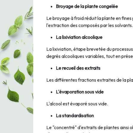
Broyage de la plante congelée
Le broyage à froid réduit la plante en fin
l'extraction des composés par les solvants.
La lixiviation alcoolique
La lixiviation, étape brevetée du processu
degrés alcooliques variables, tout en préser
Le recueil des extraits
Les différentes fractions extraites de la pla
L'évaporation sous vide
L'alcool est évaporé sous vide.
La standardisation
Le "concentré" d'extraits de plantes ainsi o