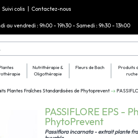
Suivi colis
|
Contactez-nous
ndi au vendredi : 9h00 - 19h30 - Samedi : 9h30 - 13h00
Plantes
Nutrithérapie &
Fleurs de Bach
Produits d
tothérapie
Oligothérapie
ruche
aits Plantes Fraîches Standardisées de Phytoprevent
PASSIFLO
PASSIFLORE EPS - Ph
PhytoPrevent
Passiflora incarnata - extrait plante fr
buvable