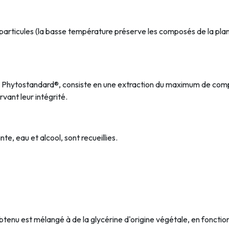
es particules (la basse température préserve les composés de la pl
s Phytostandard®, consiste en une extraction du maximum de compo
vant leur intégrité.
nte, eau et alcool, sont recueillies.
btenu est mélangé à de la glycérine d'origine végétale, en fonction 