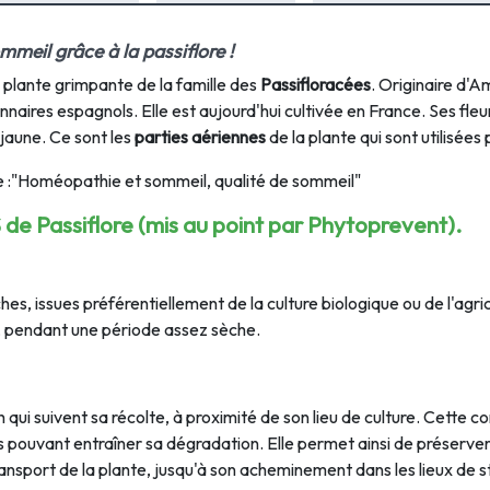
ommeil grâce à la passiflore !
e plante grimpante de la famille des
Passifloracées
. Originaire d'A
aires espagnols. Elle est aujourd'hui cultivée en France. Ses fleur
jaune. Ce sont les
parties aériennes
de la plante qui sont utilisée
 :
"Homéopathie et sommeil, qualité de sommeil"
 de Passiflore (mis au point par Phytoprevent).
es, issues préférentiellement de la culture biologique ou de l'agri
n, pendant une période assez sèche.
 qui suivent sa récolte, à proximité de son lieu de culture. Cette 
pouvant entraîner sa dégradation. Elle permet ainsi de préserver 
ransport de la plante, jusqu'à son acheminement dans les lieux de 