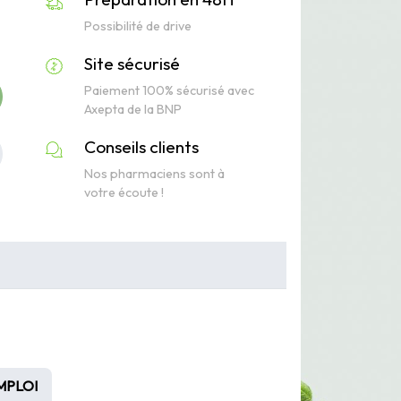
Possibilité de drive
Site sécurisé
Paiement 100% sécurisé avec
Axepta de la BNP
Conseils clients
Nos pharmaciens sont à
votre écoute !
MPLOI