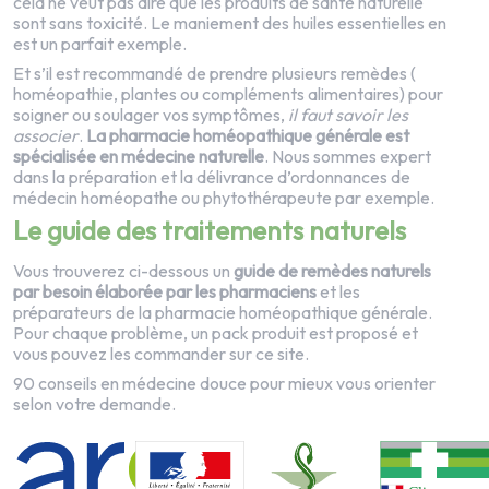
cela ne veut pas dire que les produits de santé naturelle
sont sans toxicité. Le maniement des huiles essentielles en
est un parfait exemple.
Et s’il est recommandé de prendre plusieurs remèdes (
homéopathie, plantes ou compléments alimentaires) pour
soigner ou soulager vos symptômes,
il faut savoir les
associer
.
La pharmacie homéopathique général
e est
spécialisée en médecine naturelle
. Nous sommes expert
dans la
préparation
et la délivrance d’ordonnances de
médecin homéopathe ou phytothérapeute par exemple.
Le guide des traitements naturels
Vous trouverez ci-dessous un
guide de remèdes naturels
par besoin élaborée par les pharmaciens
et les
préparateurs de la
pharmacie homéopathique générale
.
Pour chaque problème, un pack produit est proposé et
vous pouvez les commander sur ce site.
90 conseils en médecine douce
pour mieux vous orienter
selon votre demande.