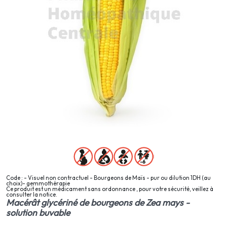
Code : - Visuel non contractuel - Bourgeons de Maïs - pur ou dilution 1DH (au
choix)- gemmothérapie
Ce produit est un médicament sans ordonnance , pour votre sécurité, veillez à
consulter la notice.
Macérât glycériné de bourgeons de Zea mays -
solution buvable