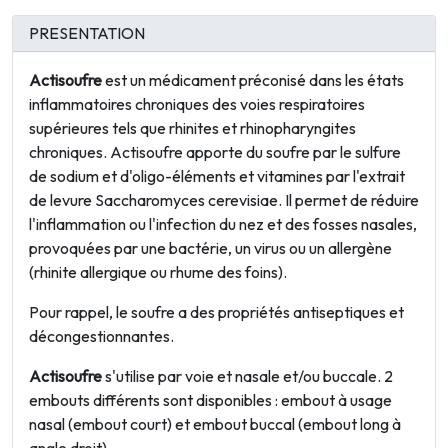
PRESENTATION
Actisoufre
est un médicament préconisé dans les états
inflammatoires chroniques des voies respiratoires
supérieures tels que rhinites et rhinopharyngites
chroniques. Actisoufre apporte du
soufre par le
sulfure
de sodium
et d'oligo-éléments et vitamines par l'extrait
de levure Saccharomyces cerevisiae. Il
permet de réduire
l'inflammation ou l'infection du nez et des fosses nasales,
provoquées par une bactérie, un virus ou un allergène
(rhinite allergique ou rhume des foins).
Pour rappel, le soufre a des propriétés
antiseptiques et
décongestionnantes.
Actisoufre
s'utilise par voie et nasale et/ou buccale. 2
embouts différents sont disponibles :
embout à usage
nasal (embout court)
et
embout buccal (embout long à