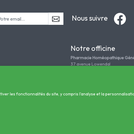
Nous suivre
Notre officine
Pharmacie Homéopathique Géné
37 avenue Lowendal
75015 Paris
Tél. 01 45 67 18 08
grandepharmahomeo@wanadoo
er les fonctionnalités du site, y compris l'analyse et la personnalisati
nté
éopathie Générale
Mi