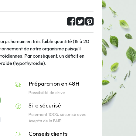
orps humain en très faible quantité (15 à 20
tionnement de notre organisme puisqu’il
yroïdiennes. Par conséquent, un
déficit en
yroïde (hypothyroïdie).
Préparation en 48H
Possibilité de drive
Site sécurisé
Paiement 100% sécurisé avec
Axepta de la BNP
Conseils clients