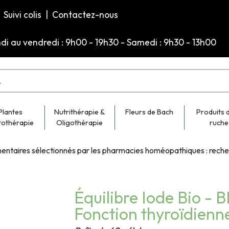
Suivi colis
|
Contactez-nous
ndi au vendredi : 9h00 - 19h30 - Samedi : 9h30 - 13h00
Plantes
Nutrithérapie &
Fleurs de Bach
Produits d
tothérapie
Oligothérapie
ruche
entaires sélectionnés par les pharmacies homéopathiques : rech
Équilibre Iode Bio -
Fonction thyroïdienn