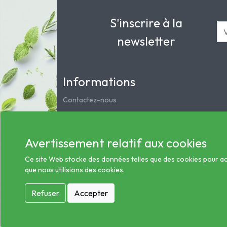
S'inscrire à la
newsletter
Informations
Contactez-nous
Mentions légales
Notre pharmacie
Avertissement relatif aux cookies
Service clients
Les préparations magistrales et homéopathiques
Ce site Web stocke des données telles que des cookies pour activ
que nous utilisions des cookies.
Conditions générales des ventes
Informations sur le traitement des données de sa
Refuser
Accepter
© 2026 - Tous droits réservés Pharmacie Hom