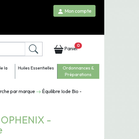
Mon compte
0
Panier
e la
Huiles Essentielles
Ordonnances &
Préparations
erche par marque
Équilibre Iode Bio -
 BIOPHENIX -
e