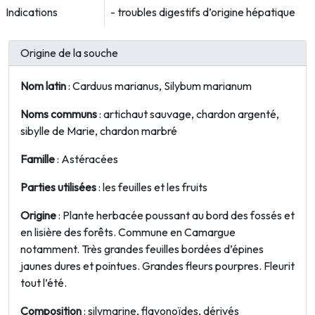
Indications
- troubles digestifs d’origine hépatique
Origine de la souche
Nom latin
: Carduus marianus, Silybum marianum
Noms communs
: artichaut sauvage, chardon argenté,
sibylle de Marie, chardon marbré
Famille
: Astéracées
Parties utilisées
: les feuilles et les fruits
Origine
: Plante herbacée poussant au bord des fossés et
en lisière des forêts. Commune en Camargue
notamment. Très grandes feuilles bordées d’épines
jaunes dures et pointues. Grandes fleurs pourpres. Fleurit
tout l’été.
Composition
:
silymarine, flavonoïdes, dérivés