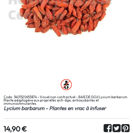
Code : 3401520655874 - Visuel non contractuel - BAIE DE GOJI Lycium barbarum
Plante adaptogène aux propriétés anti-âge, antioxydantes et
immunostimulantes.
Lycium barbarum - Plantes en vrac à infuser
14,90 €