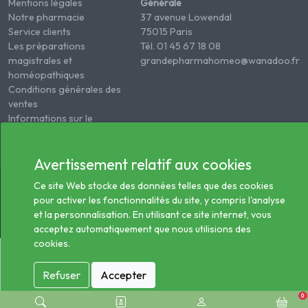
Mentions légales
Générale
Notre pharmacie
37 avenue Lowendal
Service clients
75015 Paris
Les préparations
Tél. 01 45 67 18 08
magistrales et
grandepharmahomeo@wanadoo.fr
homéopathiques
Conditions générales des
ventes
Informations sur le
traitement des données
de santé
Avertissement relatif aux cookies
© 2026 - Tous droits réservés Pharmacie Homéopathie
Ce site Web stocke des données telles que des cookies
Générale
pour activer les fonctionnalités du site, y compris l'analyse
et la personnalisation. En utilisant ce site internet, vous
acceptez automatiquement que nous utilisions des
cookies.
Refuser
Accepter
0