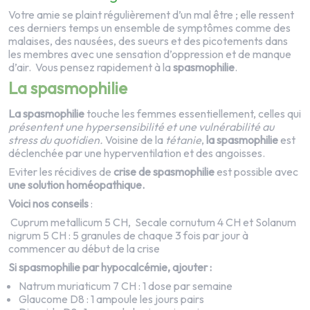
Votre amie se plaint régulièrement d’un mal être ; elle ressent
ces derniers temps un ensemble de symptômes comme des
malaises, des nausées, des sueurs et des picotements dans
les membres avec une sensation d’oppression et de manque
d’air.
Vous pensez rapidement à la
spasmophilie
.
La spasmophilie
La spasmophilie
touche les femmes essentiellement, celles qui
présentent une hypersensibilité et une vulnérabilité au
stress du quotidien.
Voisine de la
tétanie
,
la spasmophilie
est
déclenchée par une hyperventilation et des angoisses.
Eviter les récidives de
crise de spasmophilie
est possible avec
une solution homéopathique.
Voici nos conseils
:
Cuprum metallicum
5 CH,
Secale cornutum 4 CH et Solanum
nigrum 5 CH : 5 granules de chaque 3 fois par jour à
commencer au début de la crise
Si spasmophilie par hypocalcémie, ajouter :
Natrum muriaticum
7 CH : 1 dose par semaine
Glaucome D8 : 1 ampoule les jours pairs