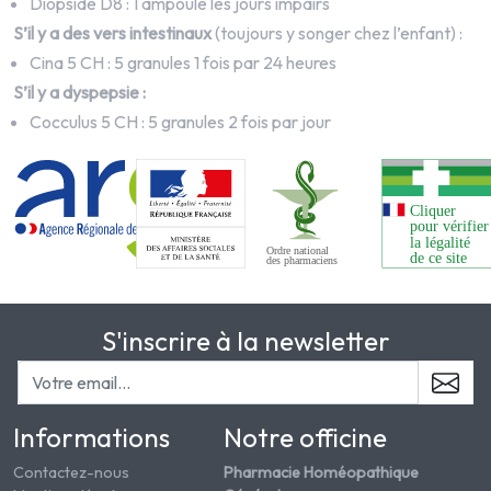
Diopside D8 : 1 ampoule les jours impairs
S’il y a des vers intestinaux
(toujours y songer chez l’enfant) :
Cina
5 CH : 5 granules 1 fois par 24 heures
S’il y a dyspepsie :
Cocculus 5 CH : 5 granules 2 fois par jour
S'inscrire à la newsletter
Informations
Notre officine
Contactez-nous
Pharmacie Homéopathique